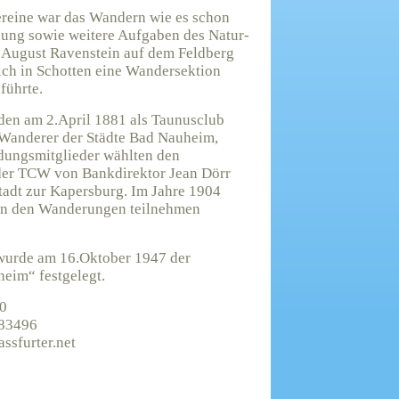
ereine war das Wandern wie es schon
ung sowie weitere Aufgaben des Natur-
 August Ravenstein auf dem Feldberg
ich in Schotten eine Wandersektion
 führte.
den am 2.April 1881 als Taunusclub
 Wanderer der Städte Bad Nauheim,
dungsmitglieder wählten den
 der TCW von Bankdirektor Jean Dörr
tadt zur Kapersburg. Im Jahre 1904
 an den Wanderungen teilnehmen
wurde am 16.Oktober 1947 der
eim“ festgelegt.
50
83496
ssfurter.net