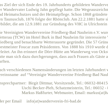
as Ziel der sich Ende des 19. Jahrhunderts gebildeten Wanderv
er Wandervater Ludwig Jahn gepflegt hatte. Die Wegeauszeichn
nd Heimatschutzes und der Heimatpflege. Schon 1868 gründete
en Taunusclub, 1876 folgte der Rhönclub. Am 22.2.1881 hatte s
ebildet, die am 12.9.1881 zur Gründung des VHC in Ulrichstein
ie Vereinigten Wandervereine Friedberg-Bad Nauheim e.V. wur
etterau (TCW) im Hotel Burk in Bad Nauheim für interessierte
riedberg und benachbarte Wetterauorte gegründet. Die 57 Grün
orstmeister Foucar zum Präsidenten. Von 1888 bis 1910 wurde
eleitet. An ihn erinnert die Dörr-Hütte am Wanderweg von Ocks
atte man sich dazu durchgerungen, dass auch Frauen als Gäste
rften.
ach verschiedenen Namensänderungen im letzten Jahrhundert 
ereinsname auf “Vereinigte Wandervereine Friedberg-Bad Nauh
nsprechpartner: Birgit Dittmar, Vorsitzende, Tel.: 06032-8041
schi Becker-Pieh, Schatzmeisterin, Tel.: 06032 - 
Markus Haßfurter
, Webmaster, Email: markus(at)ha
der per Email info(at)wanderverein-fri-bad.de