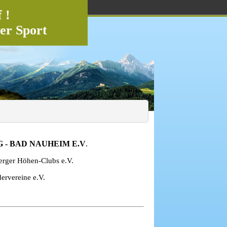
 !
er Sport
- BAD NAUHEIM E.V
.
erger Höhen-Clubs e.V.
rvereine e.V.