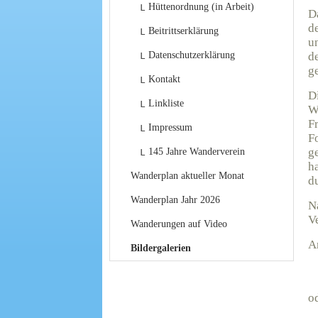
Hüttenordnung (in Arbeit)
D
d
Beitrittserklärung
u
Datenschutzerklärung
d
g
Kontakt
D
Linkliste
W
F
Impressum
F
g
145 Jahre Wanderverein
h
Wanderplan aktueller Monat
du
Wanderplan Jahr 2026
N
V
Wanderungen auf Video
A
Bildergalerien
U
o